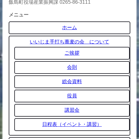
飯島町役場産業振興課 0265-86-3111
メニュー
ホーム
いいじま手打ち蕎麦の会 について
ご挨拶
会則
総会資料
役員
講習会
日程表（イベント・講習）