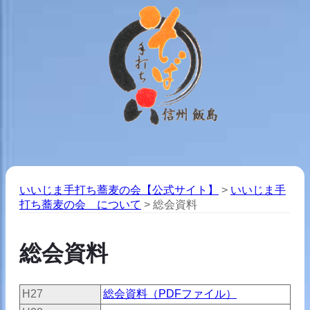
いいじま手打ち蕎麦の会【公式サイト】
>
いいじま手
打ち蕎麦の会 について
>
総会資料
総会資料
H27
総会資料（PDFファイル）