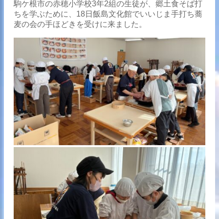
駒ケ根市の赤穂小学校3年2組の生徒が、郷土食そば打
ちを学ぶために、18日飯島文化館でいいじま手打ち蕎
麦の会の手ほどきを受けに来ました。