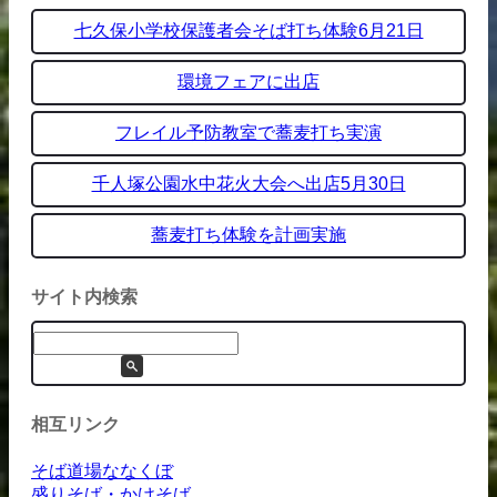
七久保小学校保護者会そば打ち体験6月21日
環境フェアに出店
フレイル予防教室で蕎麦打ち実演
千人塚公園水中花火大会へ出店5月30日
蕎麦打ち体験を計画実施
サイト内検索
相互リンク
そば道場ななくぼ
盛りそば・かけそば