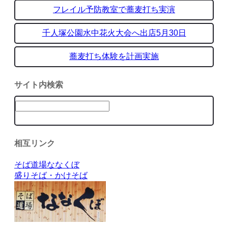
フレイル予防教室で蕎麦打ち実演
千人塚公園水中花火大会へ出店5月30日
蕎麦打ち体験を計画実施
サイト内検索
相互リンク
そば道場ななくぼ
盛りそば・かけそば